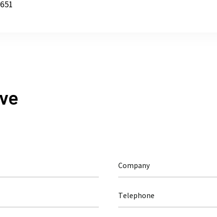
9651
lve