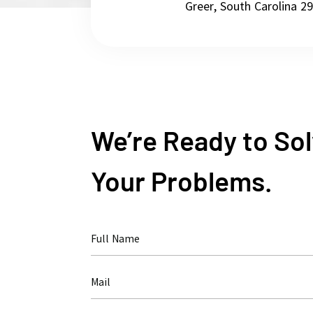
Greer, South Carolina 2
We’re Ready to So
Your Problems.