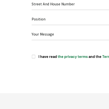
I have read
the privacy terms
and the
Ter