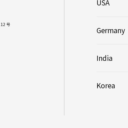
USA
2 号
Germany
India
Korea