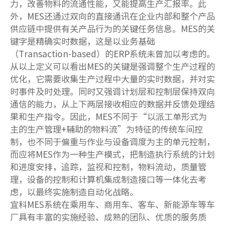
力，改善物料的流通性能，又能提高生产汇报率。此
外，MES还通过双向的直接通讯在企业内部和整个产品
供应链中提供有关产品行为的关键任务信息。MES的关
键字是精确实时数据，这是以业务基础
（Transaction-based）的ERP系统未曾加以考虑的。
从以上定义可以看出MES的关键是强调整个生产过程的
优化，它需要收集生产过程中大量的实时数据，并对实
时事件及时处理。同时又强调计划层和控制层保持双向
通信的能力，从上下两层接收相应的数据并反馈处理结
果和生产指令。因此，MES不同于“以派工单形式为
主的生产管理+辅助的物料流”为特征的传统车间控
制，也不同于偏重与作业与设备调度为主的单元控制，
而应将MES作为一种生产模式，把制造执行系统的计划
和进度安排，追踪，监视和控制，物料流动，质量管
理，设备的控制和计算机集成制造接口等一体化去考
虑，以最终实施制造自动化战略。
宜科MES系统在乘用车、商用车、客车、新能源车等车
厂具有丰富的实施经验、成熟的团队、优质的服务质