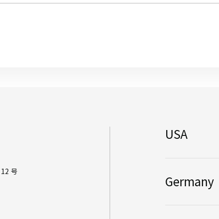
USA
2 号
Germany