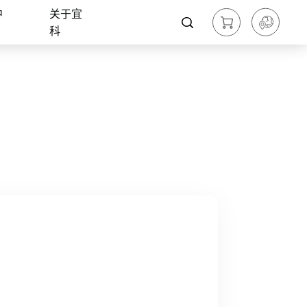
中
关于宜
科